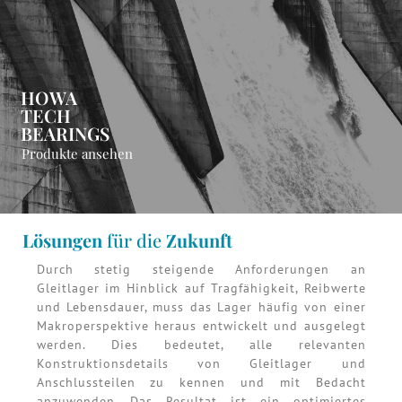
HOWA
TECH
BEARINGS
Produkte ansehen
Lösungen
für die
Zukunft
Durch stetig steigende Anforderungen an
Gleitlager im Hinblick auf Tragfähigkeit, Reibwerte
und Lebensdauer, muss das Lager häufig von einer
Makroperspektive heraus entwickelt und ausgelegt
werden. Dies bedeutet, alle relevanten
Konstruktionsdetails von Gleitlager und
Anschlussteilen zu kennen und mit Bedacht
anzuwenden. Das Resultat ist ein optimiertes